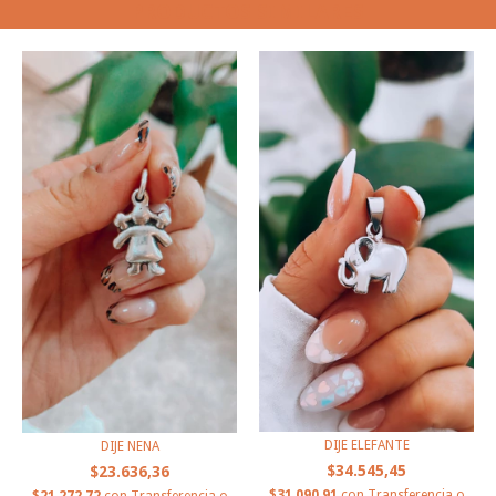
PRODUCTOS SIMILARES
DIJE ELEFANTE
DIJE NENA
$34.545,45
$23.636,36
$31.090,91
con
Transferencia o
$21.272,72
con
Transferencia o