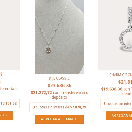
VÉ
CHARM CIRCU
DIJE CLASSIC
5
$21.8
$23.636,36
ferencia o
$19.636,36
con
$21.272,72
con
Transferencia o
depós
depósito
15.151,52
3
cuotas sin inte
3
cuotas sin interés de
$7.878,79