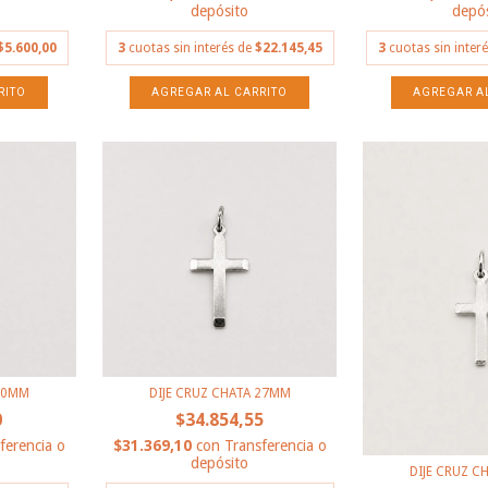
depósito
depós
$5.600,00
3
cuotas sin interés de
$22.145,45
3
cuotas sin inter
 20MM
DIJE CRUZ CHATA 27MM
0
$34.854,55
ferencia o
$31.369,10
con
Transferencia o
depósito
DIJE CRUZ C