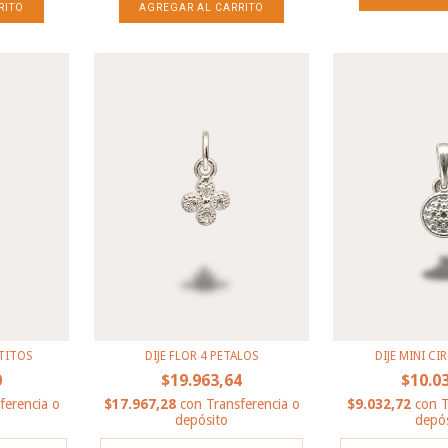
NTITOS
DIJE FLOR 4 PETALOS
DIJE MINI CI
0
$19.963,64
$10.0
ferencia o
$17.967,28
con
Transferencia o
$9.032,72
con
T
depósito
depós