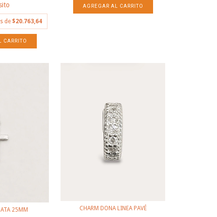
ito
és de
$20.763,64
CHARM DONA LINEA PAVÉ
HATA 25MM