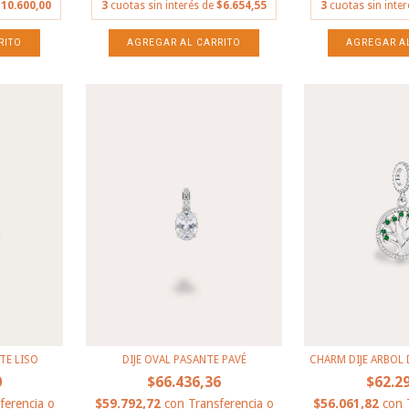
10.600,00
3
cuotas sin interés de
$6.654,55
3
cuotas sin inte
TE LISO
DIJE OVAL PASANTE PAVÉ
CHARM DIJE ARBOL 
0
$66.436,36
$62.2
ferencia o
$59.792,72
con
Transferencia o
$56.061,82
con