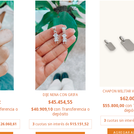
CHAPON MILITAR 
DIJE NENA CON GRIFA
$62.0
2
$45.454,55
$55.800,00
con
ferencia o
$40.909,10
con
Transferencia o
depós
depósito
3
cuotas sin inter
26.060,61
3
cuotas sin interés de
$15.151,52
AGREGAR A