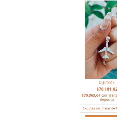
DIJE AVIÓN
$78.181,8
$70.363,64
con
Trans
depósito
3
cuotas sin interés de
$