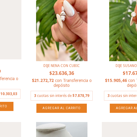
DIJE NENA CON CUBIC
DIJE SUSAN
9
$23.636,36
$17.6
ferencia o
$21.272,72
con
Transferencia o
$15.905,46
con
depósito
depós
10.303,03
3
cuotas sin interés de
$7.878,79
3
cuotas sin inte