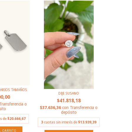
VARIOS TAMAÑOS
DIJE SUSANO
00,00
$41.818,18
Transferencia o
$37.636,36
con
Transferencia o
ito
depósito
és de
$20.666,67
3
cuotas sin interés de
$13.939,39
L CARRITO