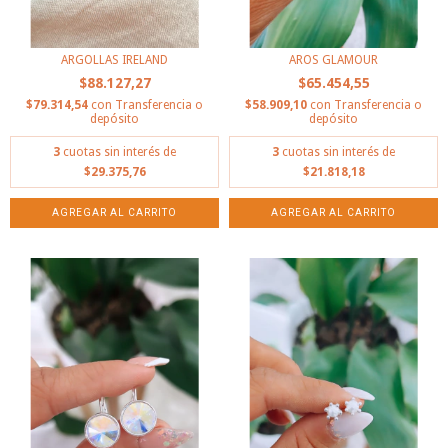
ARGOLLAS IRELAND
AROS GLAMOUR
$88.127,27
$65.454,55
$79.314,54
con
Transferencia o
$58.909,10
con
Transferencia o
depósito
depósito
3
cuotas sin interés de
3
cuotas sin interés de
$29.375,76
$21.818,18