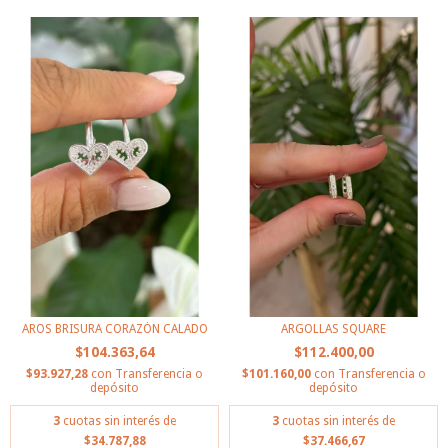
AROS BRISURA CORAZÓN CALADO
ARGOLLAS SQUARE
$104.363,64
$112.400,00
$93.927,28
con
Transferencia o
$101.160,00
con
Transferencia o
depósito
depósito
3
cuotas sin interés de
3
cuotas sin interés de
$34.787,88
$37.466,67