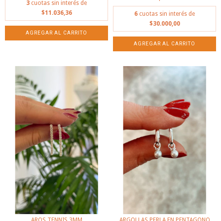
3
cuotas sin interés de
$11.036,36
6
cuotas sin interés de
$30.000,00
AROS TENNIS 3MM
ARGOLLAS PERLA EN PENTAGONO