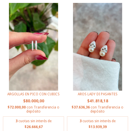
ARGOLLAS EN PICO CON CUBICS
AROS LADY DI PASANTES
$80.000,00
$41.818,18
$72.000,00
con
Transferencia o
$37.636,36
con
Transferencia o
depósito
depósito
3
cuotas sin interés de
3
cuotas sin interés de
$26.666,67
$13.939,39