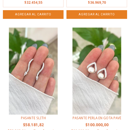
$32.454,55
$36.969,70
PASANTE SLITH
PASANTE PERLA EN GOTA PAVÉ
$58.181,82
$100.000,00