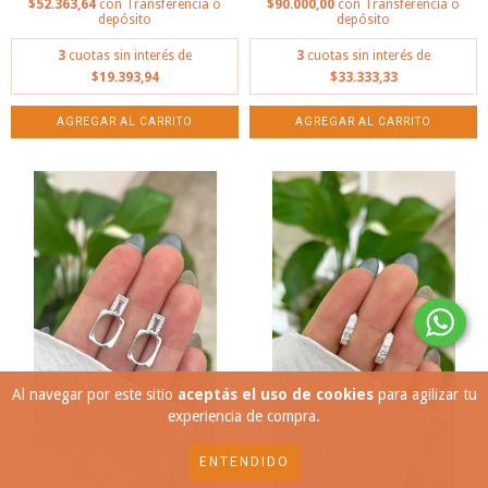
$52.363,64
con
Transferencia o
$90.000,00
con
Transferencia o
depósito
depósito
3
cuotas sin interés de
3
cuotas sin interés de
$19.393,94
$33.333,33
Al navegar por este sitio
aceptás el uso de cookies
para agilizar tu
experiencia de compra.
ENTENDIDO