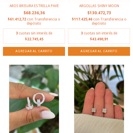
AROS BRISURA ESTRELLA PAVÉ
ARGOLLAS SHINY MOON
$68.236,36
$130.472,73
$61.412,72
con
Transferencia o
$117.425,46
con
Transferencia o
depósito
depósito
3
cuotas sin interés de
3
cuotas sin interés de
$22.745,45
$43.490,91