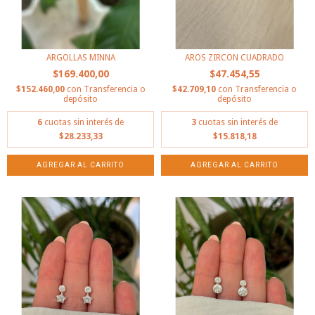
ARGOLLAS MINNA
AROS ZIRCON CUADRADO
$169.400,00
$47.454,55
$152.460,00
con
Transferencia o
$42.709,10
con
Transferencia o
depósito
depósito
6
cuotas sin interés de
3
cuotas sin interés de
$28.233,33
$15.818,18