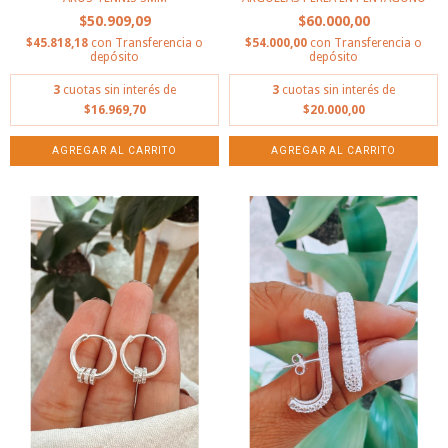
$50.909,09
$60.000,00
$45.818,18
con
Transferencia o
$54.000,00
con
Transferencia o
depósito
depósito
3
cuotas sin interés de
3
cuotas sin interés de
$16.969,70
$20.000,00