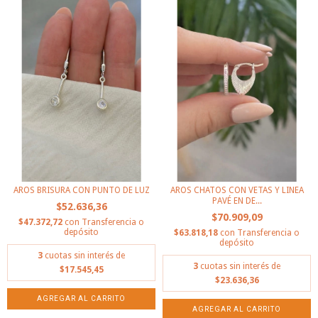
AROS BRISURA CON PUNTO DE LUZ
AROS CHATOS CON VETAS Y LINEA
PAVÉ EN DE...
$52.636,36
$70.909,09
$47.372,72
con
Transferencia o
depósito
$63.818,18
con
Transferencia o
depósito
3
cuotas sin interés de
3
cuotas sin interés de
$17.545,45
$23.636,36