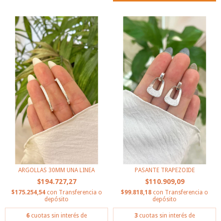
ARGOLLAS 30MM UNA LINEA
PASANTE TRAPEZOIDE
$194.727,27
$110.909,09
$175.254,54
con
Transferencia o
$99.818,18
con
Transferencia o
depósito
depósito
6
cuotas sin interés de
3
cuotas sin interés de