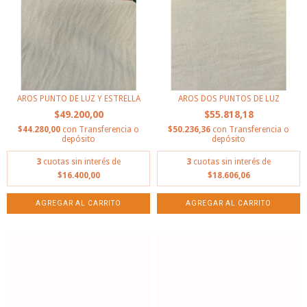
AROS PUNTO DE LUZ Y ESTRELLA
AROS DOS PUNTOS DE LUZ
$49.200,00
$55.818,18
$44.280,00
con
Transferencia o
$50.236,36
con
Transferencia o
depósito
depósito
3
cuotas sin interés de
3
cuotas sin interés de
$16.400,00
$18.606,06