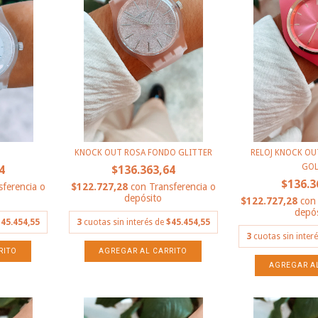
KNOCK OUT ROSA FONDO GLITTER
RELOJ KNOCK OU
GO
4
$136.363,64
$136.3
sferencia o
$122.727,28
con
Transferencia o
depósito
$122.727,28
con
depós
45.454,55
3
cuotas sin interés de
$45.454,55
3
cuotas sin inter