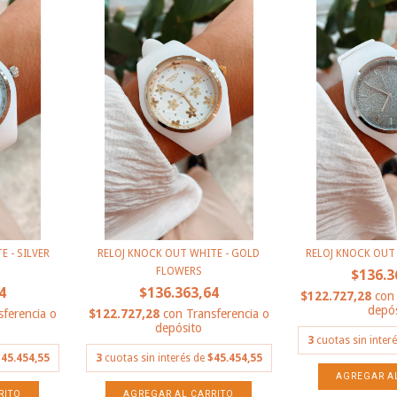
 - SILVER
RELOJ KNOCK OUT WHITE - GOLD
RELOJ KNOCK OUT
FLOWERS
$136.3
4
$136.363,64
$122.727,28
con
depós
sferencia o
$122.727,28
con
Transferencia o
depósito
3
cuotas sin inter
45.454,55
3
cuotas sin interés de
$45.454,55