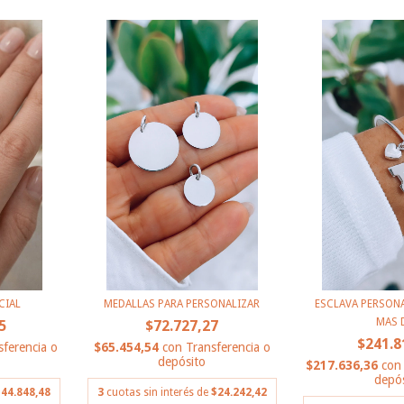
CIAL
MEDALLAS PARA PERSONALIZAR
ESCLAVA PERSONA
MAS D
5
$72.727,27
$241.8
sferencia o
$65.454,54
con
Transferencia o
depósito
$217.636,36
con
depós
44.848,48
3
cuotas sin interés de
$24.242,42