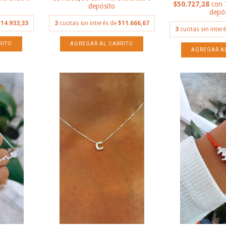
$50.727,28
con
depósito
depós
14.933,33
3
cuotas sin interés de
$11.666,67
3
cuotas sin inter