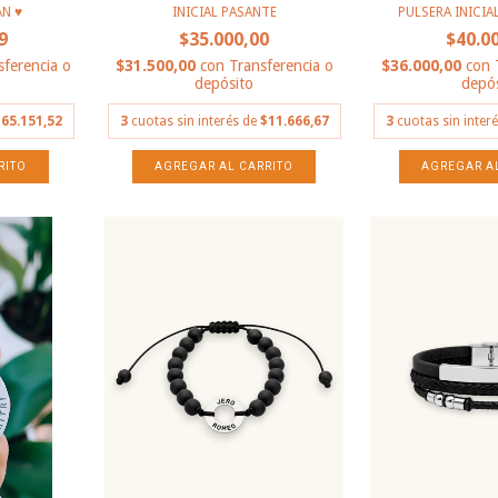
N ♥️
INICIAL PASANTE
PULSERA INICIAL
9
$35.000,00
$40.0
sferencia o
$31.500,00
con
Transferencia o
$36.000,00
con
depósito
depós
65.151,52
3
cuotas sin interés de
$11.666,67
3
cuotas sin inter