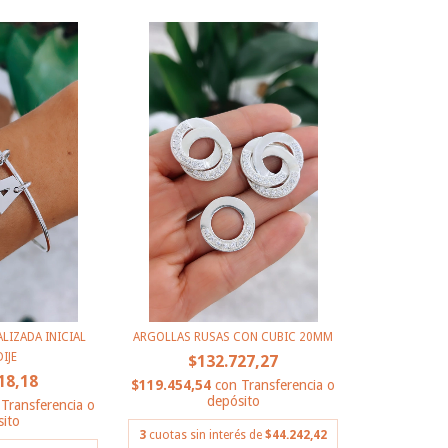
LIZADA INICIAL
ARGOLLAS RUSAS CON CUBIC 20MM
IJE
$132.727,27
18,18
$119.454,54
con
Transferencia o
depósito
Transferencia o
ito
3
cuotas sin interés de
$44.242,42