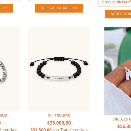
6
cuotas sin inter
AGREGAR AL CARRITO
ABAR
PULSERA ROB
INICIALES 
0
$35.000,00
$56.3
ferencia o
$31.500,00
con
Transferencia o