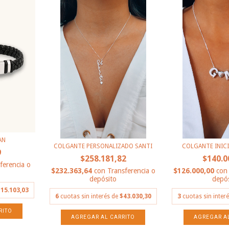
AN
COLGANTE PERSONALIZADO SANTI
COLGANTE INICI
9
$258.181,82
$140.0
ferencia o
$232.363,64
con
Transferencia o
$126.000,00
con
depósito
depós
15.103,03
6
cuotas sin interés de
$43.030,30
3
cuotas sin inter
AGREGAR A