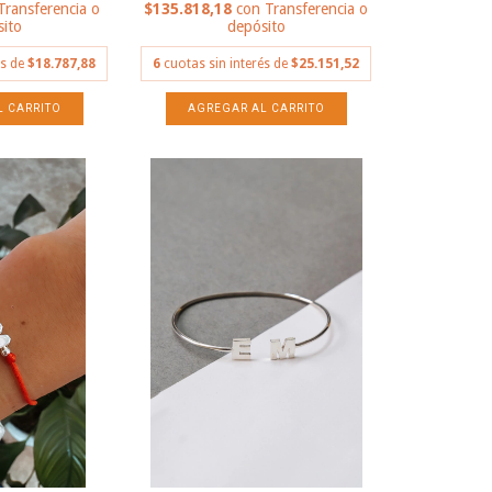
Transferencia o
$135.818,18
con
Transferencia o
ito
depósito
és de
$18.787,88
6
cuotas sin interés de
$25.151,52
AGREGAR AL CARRITO