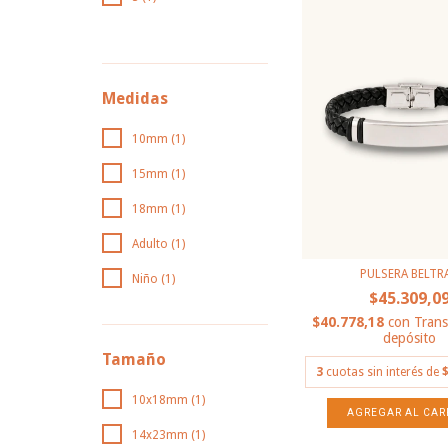
VER TODOS
Medidas
10mm (1)
15mm (1)
18mm (1)
Adulto (1)
PULSERA BELTR
Niño (1)
$45.309,0
$40.778,18
con
Trans
depósito
Tamaño
3
cuotas sin interés de
$
10x18mm (1)
14x23mm (1)