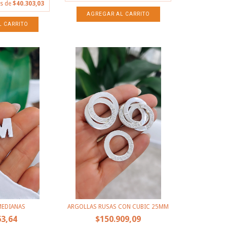
és de
$40.303,03
AGREGAR AL CARRITO
MEDIANAS
ARGOLLAS RUSAS CON CUBIC 25MM
63,64
$150.909,09