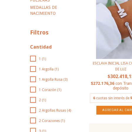
PULSERAS
MEDALLAS DE
NACIMIENTO
Filtros
Cantidad
1 (1)
ESCLAVA INICIAL LISA 
1 Argolla (1)
DE LUZ
$302.418,1
1 Argolla Rusa (3)
$272.176,36
con
Tran
depósito
1 Corazón (1)
6
cuotas sin interés de
$
2 (1)
2 Argollas Rusas (4)
2 Corazones (1)
3 (1)