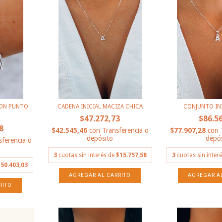
CON PUNTO
CADENA INICIAL MACIZA CHICA
CONJUNTO INI
$47.272,73
$86.5
8
$42.545,46
con
Transferencia o
$77.907,28
con
depósito
depós
sferencia o
3
cuotas sin interés de
$15.757,58
3
cuotas sin inter
50.403,03