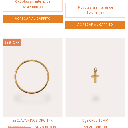
6
cuotas sin interés de
$147.000,00
6
cuotas sin interés de
$76.818,18
33
%
OFF
ESCLAVA NIÑOS ORO 14K
DIJE CRUZ 16MM
$670.000,00
$126.000,00
$1.000.000,00