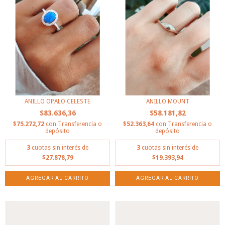
ANILLO OPALO CELESTE
ANILLO MOUNT
$83.636,36
$58.181,82
$75.272,72
con
Transferencia o
$52.363,64
con
Transferencia o
depósito
depósito
3
cuotas sin interés de
3
cuotas sin interés de
$27.878,79
$19.393,94