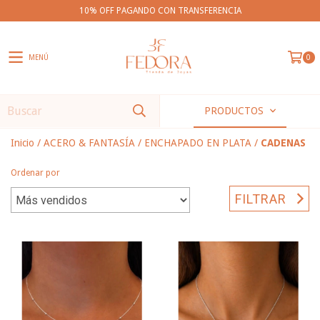
10% OFF PAGANDO CON TRANSFERENCIA
MENÚ
0
PRODUCTOS
Inicio
/
ACERO & FANTASÍA
/
ENCHAPADO EN PLATA
/
CADENAS
Ordenar por
FILTRAR