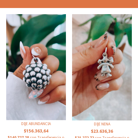
PRODUCTOS SIMILARES
DIJE ABUNDANCIA
DIJE NENA
$156.363,64
$23.636,36
$140.727,28
con
Transferencia o
$21.272,72
con
Transferencia o