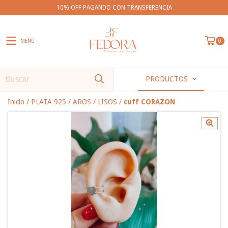
10% OFF PAGANDO CON TRANSFERENCIA
MENÚ
0
PRODUCTOS
Inicio
/
PLATA 925
/
AROS
/
LISOS
/
cuff CORAZON