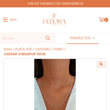
10% OFF PAGANDO CON TRANSFERENCIA
MENÚ
0
PRODUCTOS
Inicio
/
PLATA 925
/
CADENAS
/
FINAS
/
CADENA SINGAPUR 50CM