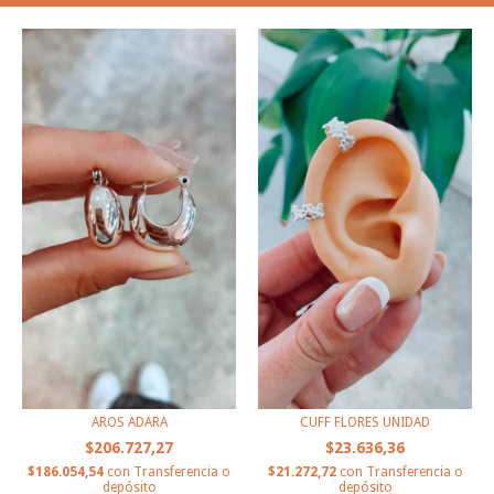
AROS ADARA
CUFF FLORES UNIDAD
$206.727,27
$23.636,36
$186.054,54
con
Transferencia o
$21.272,72
con
Transferencia o
depósito
depósito