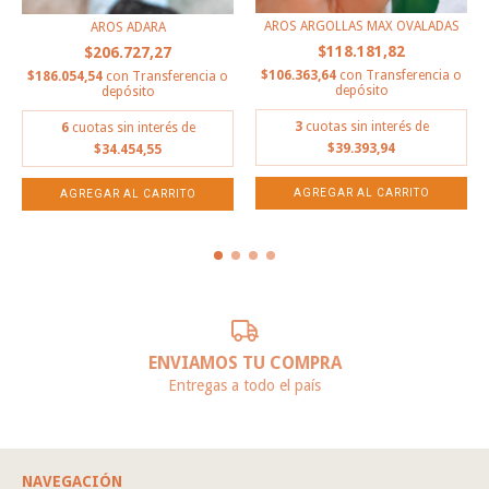
AROS ARGOLLAS MAX OVALADAS
AROS ADARA
$118.181,82
$206.727,27
$106.363,64
con
Transferencia o
$186.054,54
con
Transferencia o
depósito
depósito
3
cuotas sin interés de
6
cuotas sin interés de
$39.393,94
$34.454,55
ENVIAMOS TU COMPRA
Entregas a todo el país
NAVEGACIÓN