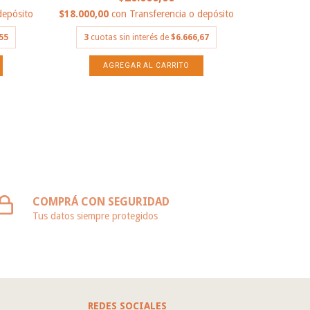
depósito
$18.000,00
con
Transferencia o depósito
$94.909,1
55
3
cuotas sin interés de
$6.666,67
3
cuota
COMPRÁ CON SEGURIDAD
Tus datos siempre protegidos
REDES SOCIALES