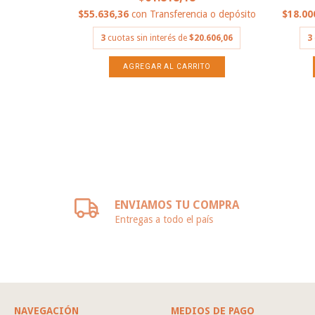
ia o depósito
$55.636,36
con
Transferencia o depósito
$18.00
.484,85
3
cuotas sin interés de
$20.606,06
3
ENVIAMOS TU COMPRA
Entregas a todo el país
NAVEGACIÓN
MEDIOS DE PAGO