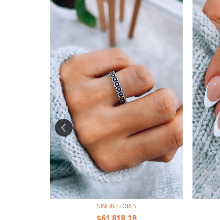
A
SINFIN FLORES
$61.818,18