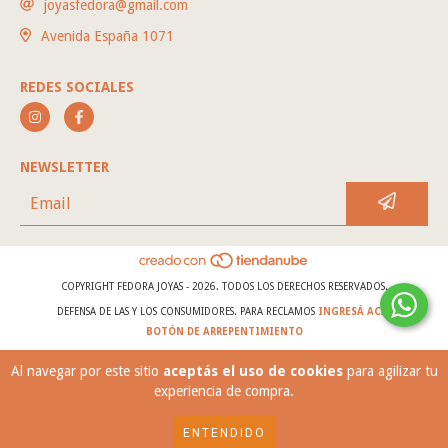
joyasfedora@gmail.com
Avenida España 1071
REDES SOCIALES
NEWSLETTER
COPYRIGHT FEDORA JOYAS - 2026. TODOS LOS DERECHOS RESERVADOS.
DEFENSA DE LAS Y LOS CONSUMIDORES. PARA RECLAMOS
INGRESÁ ACÁ.
BOTÓN DE ARREPENTIMIENTO
Al navegar por este sitio
aceptás el uso de cookies
para agilizar tu
experiencia de compra.
ENTENDIDO