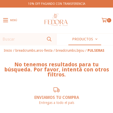
10% OFF PAGANDO CON TRANSFERENCIA
MENÚ
0
PRODUCTOS
Inicio
/
breadcrumbs.aros-fiesta
/
breadcrumbs.bijou
/
PULSERAS
No tenemos resultados para tu
búsqueda. Por favor, intentá con otros
filtros.
ENVIAMOS TU COMPRA
Entregas a todo el país