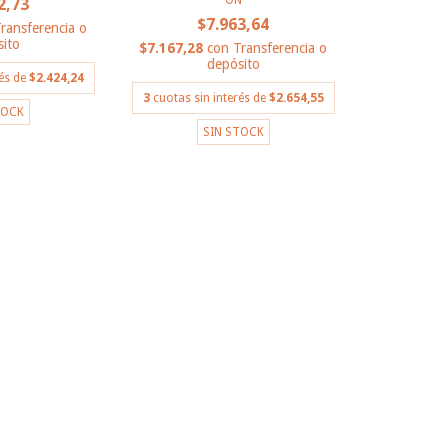
ON
2,73
$7.963,64
ransferencia o
ito
$7.167,28
con
Transferencia o
depósito
rés de
$2.424,24
3
cuotas sin interés de
$2.654,55
TOCK
SIN STOCK