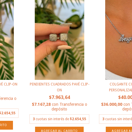
VÉ CLIP-ON
PENDIENTES CUADRADOS PAVÉ CLIP-
COLGANTE C
ON
PERSONALIZAD
$7.963,64
$40.0
erencia o
$7.167,28
con
Transferencia o
$36.000,00
con
depósito
depós
$2.654,55
3
cuotas sin interés de
$2.654,55
3
cuotas sin inter