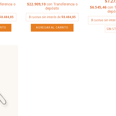
$7.27
ferencia o
$22.909,10
con
Transferencia o
$6.545,46
con
T
depósito
depós
$8.484,85
3
cuotas sin interés de
$8.484,85
3
cuotas sin inte
SIN S