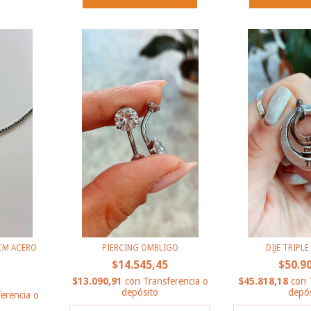
CM ACERO
PIERCING OMBLIGO
DIJE TRIPL
$14.545,45
$50.9
$13.090,91
con
Transferencia o
$45.818,18
con
depósito
depós
erencia o