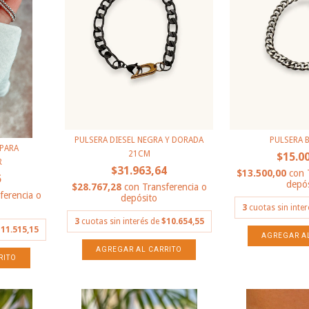
PULSERA DIESEL NEGRA Y DORADA
PULSERA 
PARA
21CM
$15.0
R
$31.963,64
$13.500,00
con
5
depós
$28.767,28
con
Transferencia o
ferencia o
depósito
3
cuotas sin inte
3
cuotas sin interés de
$10.654,55
11.515,15