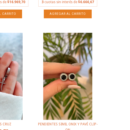
és de
$16.969,70
3
cuotas sin interés de
$6.666,67
S CRUZ
PENDIENTES SIMIL ONIX Y PAVÉ CLIP-