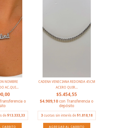
ON NOMBRE
CADENA VENECIANA REDONDA 45CM
O AC.QUI...
ACERO QUIR...
00,00
$5.454,55
Transferencia o
$4.909,10
con
Transferencia o
ito
depósito
és de
$13.333,33
3
cuotas sin interés de
$1.818,18