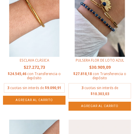
ESCLAVA CLÁSICA
PULSERA FLOR DE LOTO AZUL
$27.272,73
$30.909,09
$24.545,46
con
Transferencia o
$27.818,18
con
Transferencia o
depósito
depósito
3
cuotas sin interés de
$9.090,91
3
cuotas sin interés de
$10.303,03