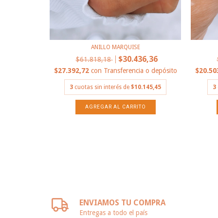
ANILLO MARQUISE
NDE
$30.436,36
27,27
$61.818,18
$27.392,72
con
Transferencia o depósito
$20.50
a o depósito
3
cuotas sin interés de
$10.145,45
3
.509,09
ENVIAMOS TU COMPRA
Entregas a todo el país