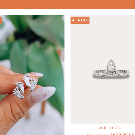
PRODUCTOS SIMILARES
F
49
%
OFF
ANILLO CAROL