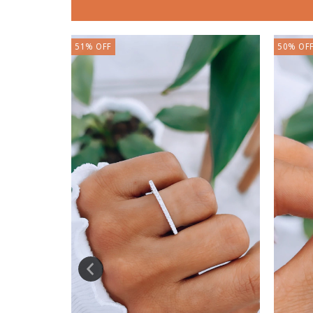
51
%
OFF
50
%
OF