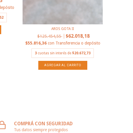
5
depósito
52
AROS GOTA II
$62.018,18
$125.454,55
$40.500,0
$55.816,36
con
Transferencia o depósito
3
cuota
3
cuotas sin interés de
$20.672,73
COMPRÁ CON SEGURIDAD
Tus datos siempre protegidos