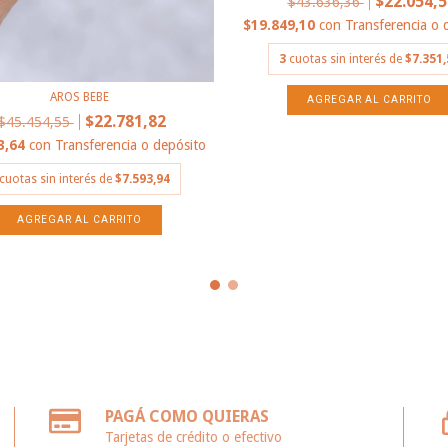
$22.054,5
$43.636,36
$19.849,10
con
Transferencia o 
3
cuotas sin interés de
$7.351,
AROS BEBE
$22.781,82
$45.454,55
3,64
con
Transferencia o depósito
cuotas sin interés de
$7.593,94
PAGÁ COMO QUIERAS
Tarjetas de crédito o efectivo