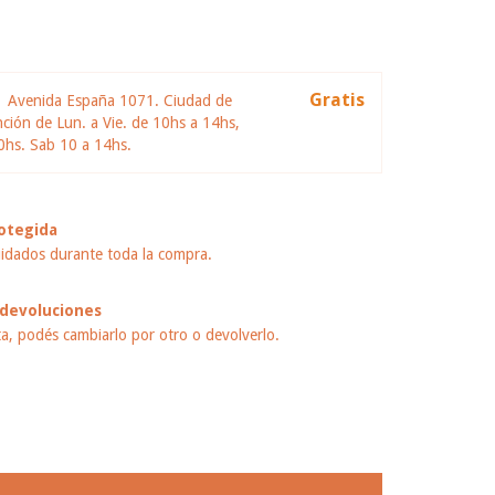
l
Gratis
S
Avenida España 1071. Ciudad de
ión de Lun. a Vie. de 10hs a 14hs,
0hs. Sab 10 a 14hs.
otegida
idados durante toda la compra.
devoluciones
ta, podés cambiarlo por otro o devolverlo.