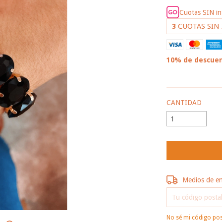
Cuotas SIN i
3
CUOTAS SIN
10% de descue
VER MEDIOS DE
CANTIDAD
Entregas para el 
Medios de e
No sé mi código pos