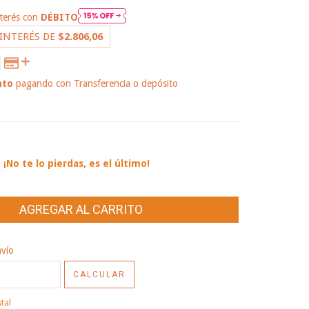
nterés con
DÉBITO
 INTERÉS DE
$2.806,06
nto
pagando con Transferencia o depósito
 PAGO
¡No te lo pierdas, es el último!
CP:
CAMBIAR CP
nvío
CALCULAR
tal