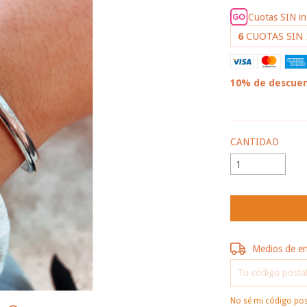
Cuotas SIN i
6
CUOTAS SIN
10% de descue
VER MEDIOS DE
CANTIDAD
Entregas para el 
Medios de e
No sé mi código pos