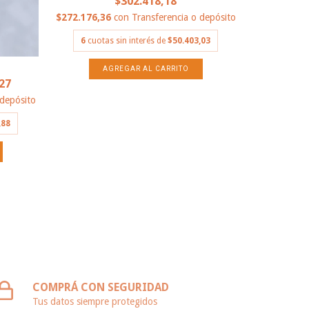
$302.418,18
$272.176,36
con
Transferencia o depósito
6
cuotas sin interés de
$50.403,03
M
MEDIA ESCL
27
 depósito
$272.176,3
,88
6
cuota
COMPRÁ CON SEGURIDAD
Tus datos siempre protegidos