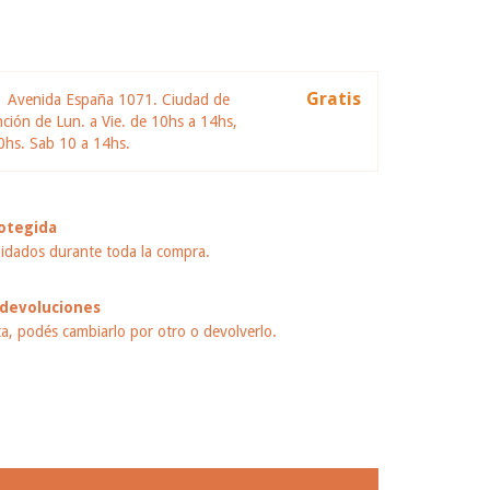
l
Gratis
S
Avenida España 1071. Ciudad de
ión de Lun. a Vie. de 10hs a 14hs,
0hs. Sab 10 a 14hs.
otegida
idados durante toda la compra.
devoluciones
ta, podés cambiarlo por otro o devolverlo.