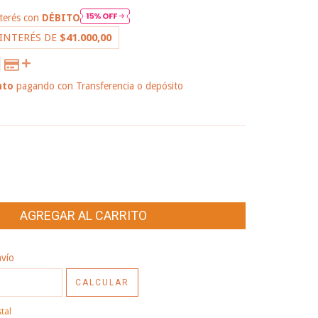
nterés con
DÉBITO
 INTERÉS DE
$41.000,00
nto
pagando con Transferencia o depósito
 PAGO
CP:
CAMBIAR CP
nvío
CALCULAR
tal