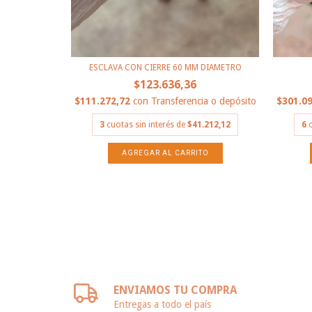
ia o depósito
.545,46
ESCLAVA CON CIERRE 60 MM DIAMETRO
$123.636,36
$111.272,72
con
Transferencia o depósito
$301.0
3
cuotas sin interés de
$41.212,12
6
ENVIAMOS TU COMPRA
Entregas a todo el país