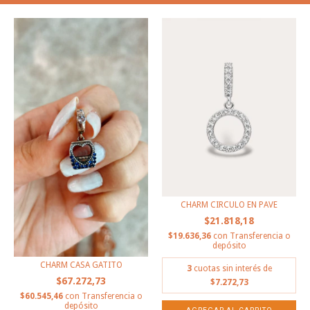
CHARM CIRCULO EN PAVE
$21.818,18
$19.636,36
con
Transferencia o
depósito
CHARM CASA GATITO
3
cuotas sin interés de
$67.272,73
$7.272,73
$60.545,46
con
Transferencia o
depósito