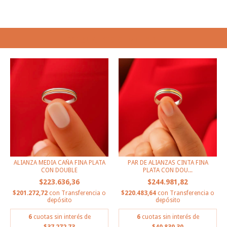
PRODUCTOS SIMILARES
ALIANZA MEDIA CAÑA FINA PLATA
PAR DE ALIANZAS CINTA FINA
CON DOUBLE
PLATA CON DOU...
$223.636,36
$244.981,82
$201.272,72
con
Transferencia o
$220.483,64
con
Transferencia o
depósito
depósito
6
cuotas sin interés de
6
cuotas sin interés de
$37.272,73
$40.830,30