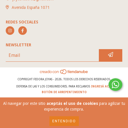
Avenida España 1071
REDES SOCIALES
NEWSLETTER
COPYRIGHT FEDORA JOYAS - 2026. TODOS LOS DERECHOS RESERVADOS.
DEFENSA DE LAS Y LOS CONSUMIDORES. PARA RECLAMOS
INGRESÁ ACÁ.
BOTÓN DE ARREPENTIMIENTO
Al navegar por este sitio
aceptás el uso de cookies
para agilizar tu
experiencia de compra.
ENTENDIDO