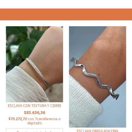
PRODUCTOS SIMILARES
ESCLAVA CON TEXTURA Y CIERRE
$83.636,36
$75.272,72
con
Transferencia o
depósito
ESCLAVA ONDULADA FINA