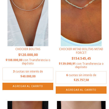
CHOCKER BOLITAS
CHOCKER MITAD BOLITAS MITAD
FORCET
$120.000,00
$154.545,45
$108.000,00
con
Transferencia o
depósito
$139.090,91
con
Transferencia o
depósito
3
cuotas sin interés de
6
cuotas sin interés de
$40.000,00
$25.757,58
AGREGAR AL CARRITO
AGREGAR AL CARRITO